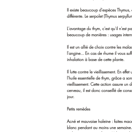
II existe beaucoup d'espèces Thymus, 
différente. Le serpolet (Thymus serpyllu
L'avantage du thym, c'est qu'il n'est pas
beaucoup de manières : usages internes
Il est un allié de choix contre les mala
l'angine... En cas de rhume il vous suf
inhalation à base de cette plante.
Il lutte contre le vieillissement. En ef
l'huile essentielle de thym, grâce a s
vieillissement. Cette action assure un 
cerveau, il est donc conseillé de con
jour.
Petits remèdes
Acné et mauvaise haleine : faites ma
blanc pendant au moins une semaine. 