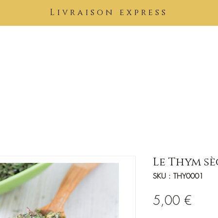
Livraison express
Pierres
Bijoux
Tableaux
Vêtements
Soins Kimuntu
B
Le Thym s
SKU : THY0001
Prix
5,00 €