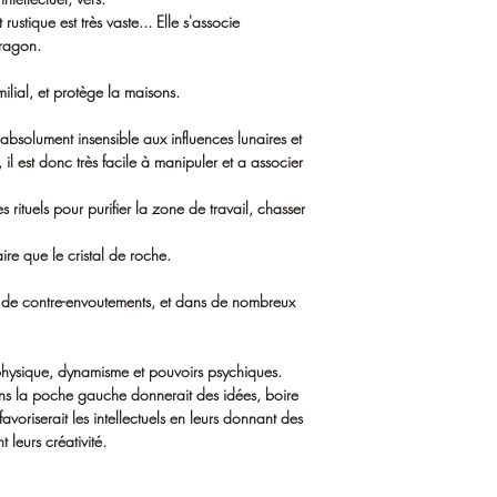
t rustique est très vaste... Elle s'associe
Dragon.
ilial, et protège la maisons.
 absolument insensible aux influences lunaires et
 il est donc très facile à manipuler et a associer
es rituels pour purifier la zone de travail, chasser
ire que le cristal de roche.
s de contre-envoutements, et dans de nombreux
e physique, dynamisme et pouvoirs psychiques.
ns la poche gauche donnerait des idées, boire
favoriserait les intellectuels en leurs donnant des
 leurs créativité.