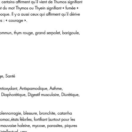
ertains affirment qu'il vient de Thumos signifiant
ent du mot Thymos ou Thyein signifiant « fumée »
oque. Il y a aussi ceux qui affirment qu'il dérive
s : « courage ».
commun, thym rouge, grand serpolet, barigoule,
ge, Santé
 Antioxydant, Antispamodique, Asthme,
 Diaphorétique, Digestif musculaire, Diurétique,
ennorragie, blessure, bronchite, catarrha
c,états fébriles, fortifiant (surtout pour les
s, mauvaise haleine, mycose, parasites, piqures
intellectuel, vers.