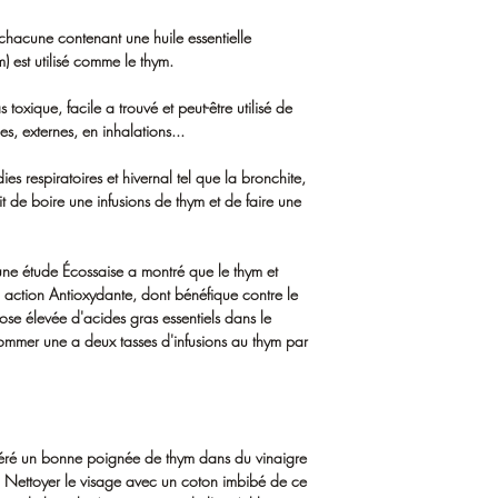
chacune contenant une huile essentielle
m) est utilisé comme le thym.
 toxique, facile a trouvé et peut-être utilisé de
, externes, en inhalations...
dies respiratoires et hivernal tel que la bronchite,
fit de boire une infusions de thym et de faire une
fet une étude Écossaise a montré que le thym et
on action Antioxydante, dont bénéfique contre le
dose élevée d'acides gras essentiels dans le
sommer une a deux tasses d'infusions au thym par
céré un bonne poignée de thym dans du vinaigre
Nettoyer le visage avec un coton imbibé de ce