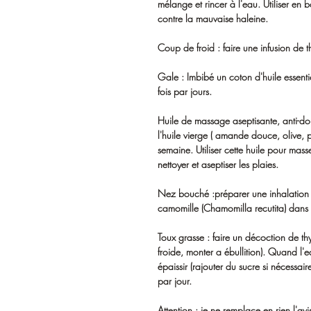
mélange et rincer à l'eau. Utiliser en 
contre la mauvaise haleine.
Coup de froid : faire une infusion de 
Gale : Imbibé un coton d'huile essent
fois par jours.
Huile de massage aseptisante, anti-
l'huile vierge ( amande douce, olive, 
semaine. Utiliser cette huile pour mass
nettoyer et aseptiser les plaies.
Nez bouché :préparer une inhalatio
camomille (Chamomilla recutita) dans 
Toux grasse : faire un décoction de 
froide, monter a ébullition). Quand l'
épaissir (rajouter du sucre si nécessai
par jour.
Attention : je ne remplace en rien l'a