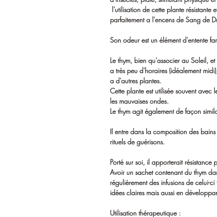
l'utilisation de cette plante résistante e
parfaitement a l'encens de Sang de 
Son odeur est un élément d'entente fam
Le thym, bien qu'associer au Soleil, et
a très peu d'horaires (idéalement midi),
a d'autres plantes.
Cette plante est utilisée souvent avec l
les mauvaises ondes.
Le thym agit également de façon simila
Il entre dans la composition des bain
rituels de guérisons.
Porté sur soi, il apporterait résistanc
Avoir un sachet contenant du thym da
régulièrement des infusions de celui-ci 
idées claires mais aussi en développant
Utilisation thérapeutique :