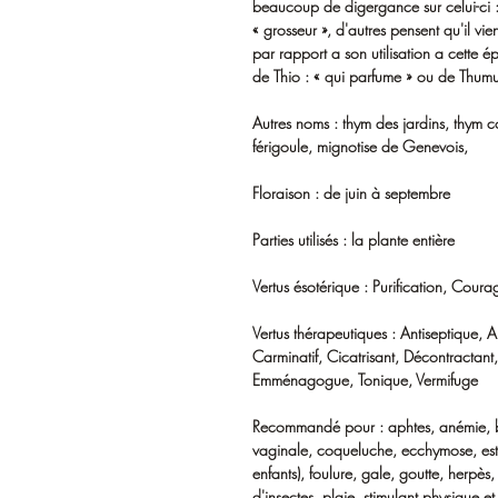
beaucoup de digergance sur celui-ci : c
« grosseur », d'autres pensent qu'il vi
par rapport a son utilisation a cette ép
de Thio : « qui parfume » ou de Thumu
Autres noms : thym des jardins, thym 
férigoule, mignotise de Genevois,
Floraison : de juin à septembre
Parties utilisés : la plante entière
Vertus ésotérique : Purification, Coura
Vertus thérapeutiques : Antiseptique,
Carminatif, Cicatrisant, Décontractant,
Emménagogue, Tonique, Vermifuge
Recommandé pour : aphtes, anémie, bl
vaginale, coqueluche, ecchymose, estoma
enfants), foulure, gale, goutte, herpè
d'insectes, plaie, stimulant physique et 