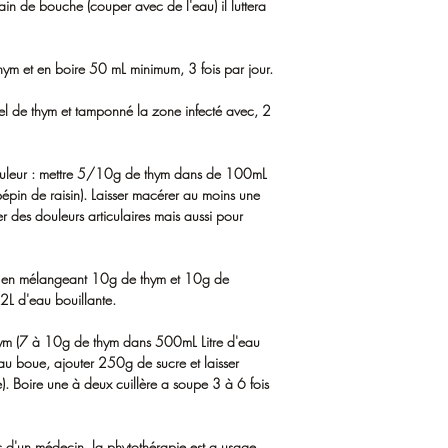
bain de bouche (couper avec de l'eau) il luttera
thym et en boire 50 mL minimum, 3 fois par jour.
iel de thym et tamponné la zone infecté avec, 2
douleur : mettre 5/10g de thym dans de 100mL
pépin de raisin). Laisser macérer au moins une
er des douleurs articulaires mais aussi pour
n en mélangeant 10g de thym et 10g de
2L d'eau bouillante.
thym (7 à 10g de thym dans 500mL Litre d'eau
eau boue, ajouter 250g de sucre et laisser
re). Boire une à deux cuillère a soupe 3 à 6 fois
vis d'un médecin, la phytothérapie est a usage