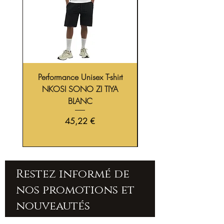
Performance Unisex T-shirt
T-shirt Homme NKO
NKOSI SONO ZI TIYA
SONO ZI TIYA Oversi
BLANC
Coton Biologique | –
Prix
45,22 €
Restez informé de
nos promotions et
nouveautés