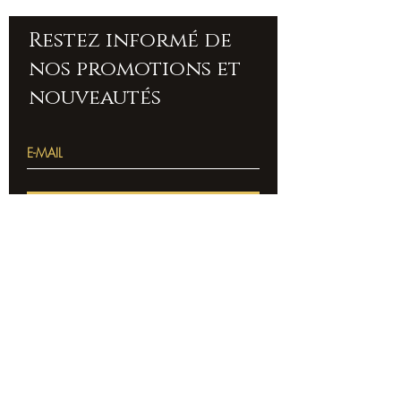
Restez informé de
nos promotions et
nouveautés
SOUSCRIRE
Accueil
À propos de nous
Pierres
Contact
bracelets
Livraison et retours
Colliers
Politique boutique
Bien être
FAQ
Accessoires
&