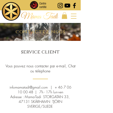
Centre
certifié
contactez nous
service client
Vous pouvez nous contacter par e-mail, Chat
ou téléphone
infomamatadi@gmail.com
| +
46 7 06
10 00 48
| 7h - 17h lun-ven
Adresse : Mama-Tadi STORGATAN 33,
47131 SKÄRHAMN TJÖRN
SVERIGE/SUEDE