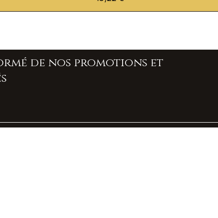
formé de nos promotions et
s
À propos de nous
Contact
Livraison et retours