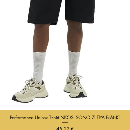
Performance Unisex T-shirt NKOSI SONO ZI TIYA BLANC
Prix
45,22 €