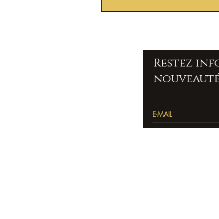
Restez in
nouveauté
Accueil
Pierres
bracelets