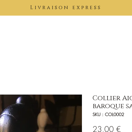
Livraison express
Pierres
Bijoux
Tableaux
Vêtements
Soins Kimuntu
B
Collier Ai
baroque s
SKU : COL0002
Prix
23,00 €