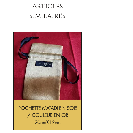
Articles
similaires
POCHETTE MATADI EN SOIE
/ COULEUR EN OR
CROCODILE 6-8cm L'
20cmX12cm