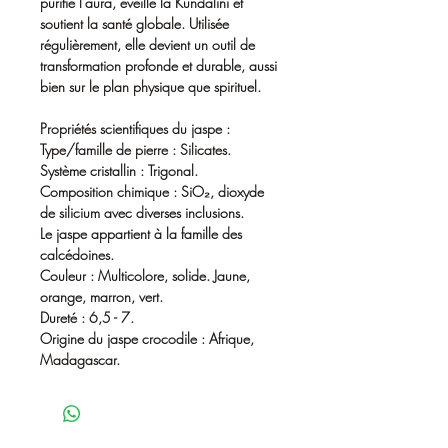
purifie l’aura, éveille la Kundalini et
soutient la santé globale. Utilisée
régulièrement, elle devient un
outil de
transformation profonde et durable
, aussi
bien sur le plan physique que spirituel.
Propriétés scientifiques du jaspe :
Type/famille de pierre : Silicates.
Système cristallin : Trigonal.
Composition chimique : SiO₂, dioxyde
de silicium avec diverses inclusions.
Le jaspe appartient à la famille des
calcédoines.
Couleur : Multicolore, solide. Jaune,
orange, marron, vert.
Dureté : 6,5 - 7.
Origine du jaspe crocodile : Afrique,
Madagascar.