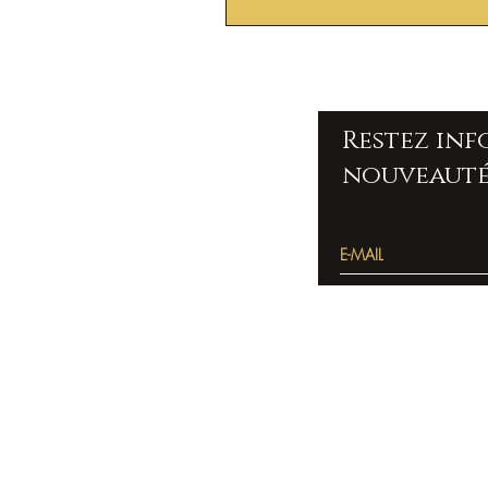
Restez in
nouveauté
Accueil
Pierres
bracelets