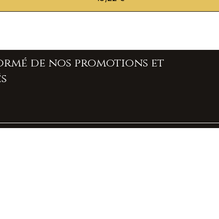
formé de nos promotions et
s
À propos de nous
Contact
Livraison et retours