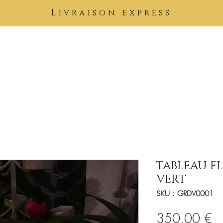
Livraison express
Pierres
Bijoux
Tableaux
Vêtements
Soins Kimuntu
B
TABLEAU FL
VERT
SKU : GRDV0001
Pr
350,00 €