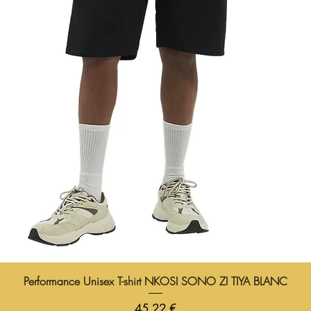
Performance Unisex T-shirt NKOSI SONO ZI TIYA BLANC
Prix
45,22 €