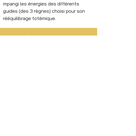
mpangi les énergies des différents 
guides (des 3 règnes) choisi pour son 
rééquilibrage totémique.
Previous
Next
Restez informé de
nos promotions et
nouveautés
SOUSCRIRE