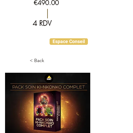
€490.00
4 RDV
C'est votre premier
Espace Conseil
contact vous ne savez
pas comment débuter
< Back