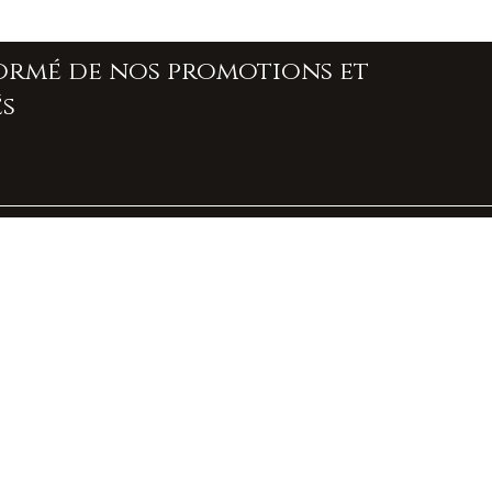
formé de nos promotions et
s
À propos de nous
Contact
Livraison et retours
Politique boutique
FAQ