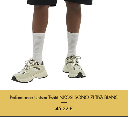
Performance Unisex T-shirt NKOSI SONO ZI TIYA BLANC
Prix
45,22 €