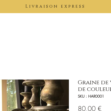
Livraison express
Pierres
Bijoux
Tableaux
Vêtements
Soins Kimuntu
B
Graine de
de couleu
SKU : HAR0001
Prix
80,00 €