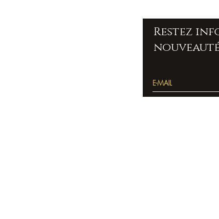
Restez in
nouveauté
Accueil
Pierres
bracelets
Colliers
Bien être