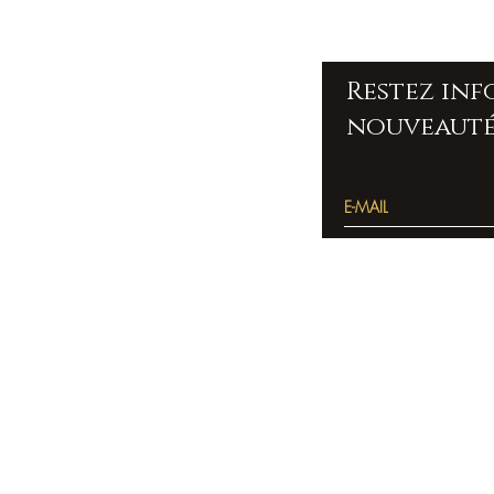
Restez in
nouveauté
Accueil
Pierres
bracelets
Colliers
Bien être