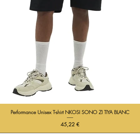
Performance Unisex T-shirt NKOSI SONO ZI TIYA BLANC
Prix
45,22 €