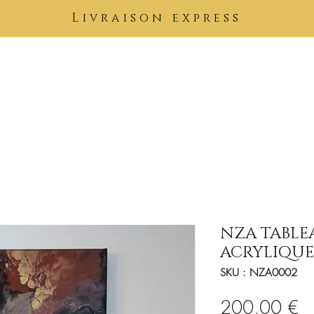
Livraison express
Pierres
Bijoux
Tableaux
Vêtements
Soins Kimuntu
B
NZA TABLE
ACRYLIQUE
SKU : NZA0002
Pr
200,00 €