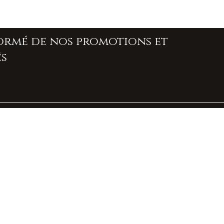
formé de nos promotions et
s
À propos de nous
Contact
Livraison et retours
Politique boutique
FAQ