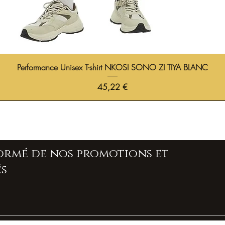
Performance Unisex T-shirt NKOSI SONO ZI TIYA BLANC
Prix
45,22 €
formé de nos promotions et
s