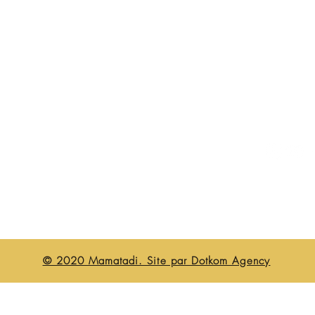
À propos de nous
Contact
Livraison et retours
Politique boutique
FAQ
© 2020 Mamatadi. Site par Dotkom Agency