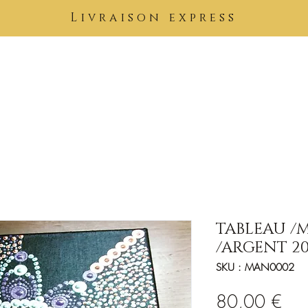
Livraison express
Pierres
Bijoux
Tableaux
Vêtements
Soins Kimuntu
B
TABLEAU /
/ARGENT 2
SKU : MAN0002
Prix
80,00 €