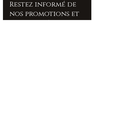
Restez informé de
nos promotions et
nouveautés
SOUSCRIRE
Accueil
À propos de nous
Pierres
Contact
bracelets
Livraison et retours
Colliers
Politique boutique
Bien être
FAQ
Accessoires
&
créations