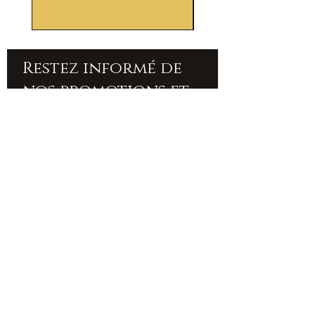
Restez informé de
nos promotions et
nouveautés
SOUSCRIRE
Accueil
À propos de nous
Pierres
Contact
bracelets
Livraison et retours
Colliers
Politique boutique