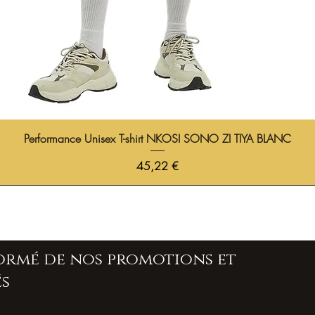
Performance Unisex T-shirt NKOSI SONO ZI TIYA BLANC
Prix
45,22 €
formé de nos promotions et
s