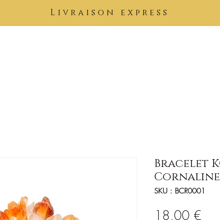
Livraison express
Pierres
Bijoux
Tableaux
Vêtements
Soins Kimuntu
B
Bracelet 
Cornaline
SKU : BCR0001
Prix
18,00 €