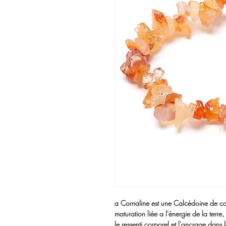
a Cornaline est une Calcédoine de co
maturation liée a l'énergie de la terre, 
le ressenti corporel et l'ancrage dans l