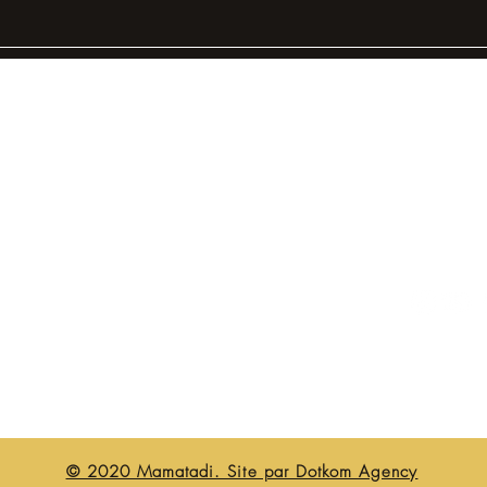
À propos de nous
Contact
Livraison et retours
Politique boutique
FAQ
© 2020 Mamatadi. Site par Dotkom Agency