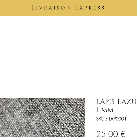
Livraison express
Pierres
Bijoux
Tableaux
Vêtements
Soins Kimuntu
B
LAPIS-LAZU
11mm
SKU : LAP0001
Prix
25,00 €