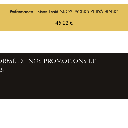
Performance Unisex T-shirt NKOSI SONO ZI TIYA BLANC
Prix
45,22 €
formé de nos promotions et
s
À propos de nous