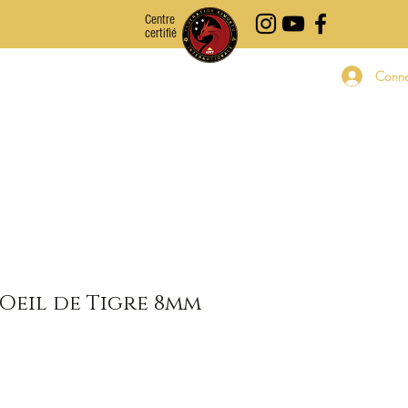
Centre
certifié
ien être
Accessoires
À propos
Contact
Conne
'Oeil de Tigre 8mm