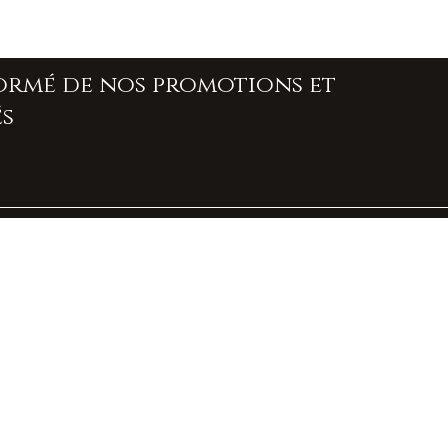
formé de nos promotions et
s
À propos de nous
Contact
Livraison et retours
Politique boutique