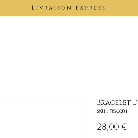
Livraison express
Pierres
Bijoux
Tableaux
Vêtements
Soins Kimuntu
B
Bracelet L
SKU : TIG0001
Prix
28,00 €