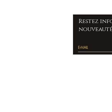
Restez in
nouveauté
Accueil
Pierres
bracelets
Colliers