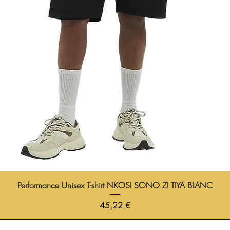
Performance Unisex T-shirt NKOSI SONO ZI TIYA BLANC
Prix
45,22 €